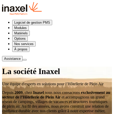
Logiciel de gestion PMS
Modules
Matériels
Options
Nos services
À propos
Assistance
La société Inaxel
Une équipe d'experts en solutions pour l’Hôtellerie de Plein Air
Depuis
2009
, chez
Inaxel
nous nous consacrons
exclusivement au
secteur de l’Hôtellerie de Plein Air
et accompagnons un grand
réseau de campings, villages de vacances et structures touristiques
de plein air. Au fil des années, nous avons construit une relation de
confiance durable avec nos clients grâce à notre expertise métier,