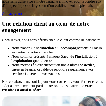
notre sens du service et notre capacité à innover pour répondre aux
défis spécifiques de la gestion d’un établissement de plein air.
Contactez-nous
Une relation client au cœur de notre
engagement
Chez Inaxel, nous considérons chaque client comme un partenaire :
Nous plaçons la
satisfaction
et l’
accompagnement humain
au centre de notre approche.
Nous sommes présents à chaque étape,
de l’installation à
l’exploitation quotidienne
.
Nous mettons à votre disposition une
assistance dédiée
,
basée en France, capable de répondre rapidement à vos
besoins et à ceux de vos équipes.
Nos collaborateurs sont là pour vous conseiller, vous former et vous
aider à tirer le meilleur parti de nos solutions, parce que
votre
réussite est aussi la nôtre
.