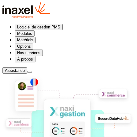
Logiciel de gestion PMS
Modules
Matériels
Options
Nos services
À propos
Assistance